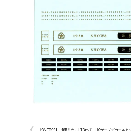
HOMTR031 485系赤いHTB仕様 HOゲージデカールセ