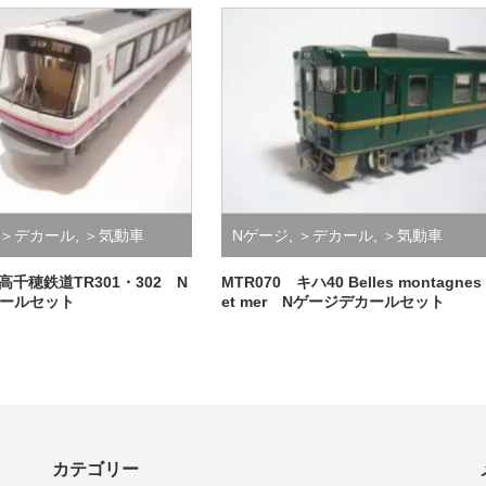
＞デカール
,
＞気動車
Nゲージ
,
＞デカール
,
＞気動車
 高千穂鉄道TR301・302 N
MTR070 キハ40 Belles montagnes
ールセット
et mer Nゲージデカールセット
カテゴリー