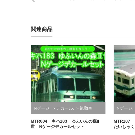
関連商品
Nゲージ
,
＞デカール
,
＞気動車
Nゲージ
,
MTR004 キハ183 ゆふいんの森II
MTR107
世 Nゲージデカールセット
たいしゃく