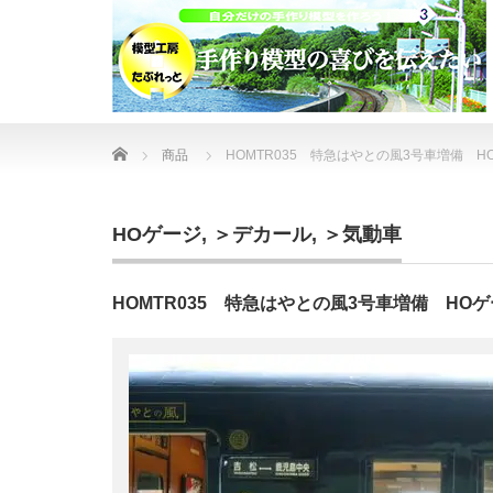
Home
商品
HOMTR035 特急はやとの風3号車増備 
HOゲージ
,
＞デカール
,
＞気動車
HOMTR035 特急はやとの風3号車増備 HO