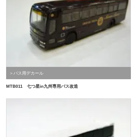
＞バス用デカール
MTB011 七つ星in九州専用バス改造