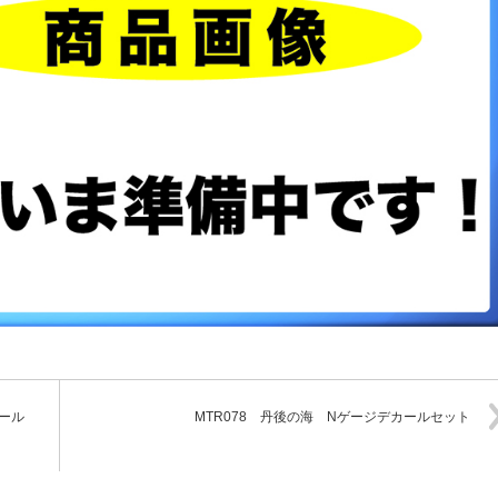
カール
MTR078 丹後の海 Nゲージデカールセット