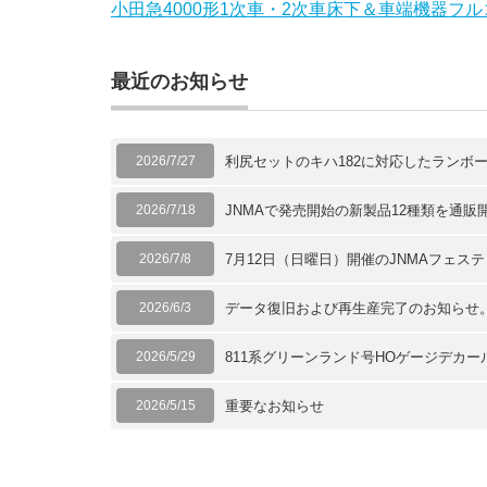
小田急4000形1次車・2次車床下＆車端機器
最近のお知らせ
2026/7/27
利尻セットのキハ182に対応したランボ
2026/7/18
JNMAで発売開始の新製品12種類を通販
2026/7/8
7月12日（日曜日）開催のJNMAフェス
2026/6/3
データ復旧および再生産完了のお知らせ
2026/5/29
811系グリーンランド号HOゲージデカ
2026/5/15
重要なお知らせ