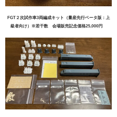
FGT２次試作車3両編成キット（量産先行ベータ版：上
級者向け）※若干数 会場販売記念価格25,000円