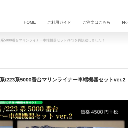
HOME
ご利用ガイド
ご注文はこちら
N
23系5000番台マリンライナー車端機器セットver.2を再販致しました！
系/223系5000番台マリンライナー車端機器セットver.2